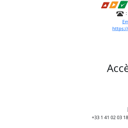
:
Em
https:
Accè
+33 1 41 02 03 1