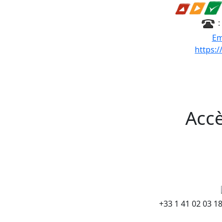
:
Em
https:
Accè
+33 1 41 02 03 1