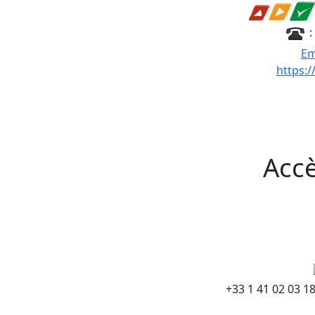
:
Em
https:
Accè
+33 1 41 02 03 1