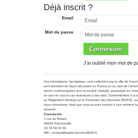
Déjà inscrit ?
Email
Mot de passe
J'ai oublié mon mot de p
Ces informations, facultatives, sont collectées par la ville de Fran
sont stockées de façon sécurisée en France ou au sein de l’Uni
seront communiquées qu’à la société Cedralis, prestataire en charg
ne sont en aucun cas revendues à des tiers. Conformément à la loi n
au Règlement Général sur la Protection des Données (RGPD), vous 
vous concernant, droit que vous pouvez exercer à tout moment auprè
suivante :
Franchevile
1 rue du Robert
69340 Francheville
04 78 59 02 66
Mel : contact@mairie-francheville69.fr