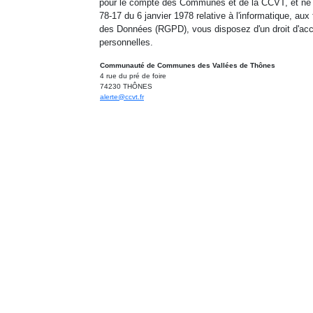
pour le compte des Communes et de la CCVT, et ne s
78-17 du 6 janvier 1978 relative à l'informatique, aux
des Données (RGPD), vous disposez d'un droit d'acc
personnelles.
Communauté de Communes des Vallées de Thônes
4 rue du pré de foire
74230 THÔNES
alerte@ccvt.fr